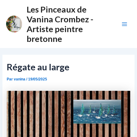
Aller
Navigation
Main
Les Pinceaux de
au
des
Vanina Crombez -
Men
contenu
articles
Artiste peintre
bretonne
Régate au large
Par
vanina
/
19/05/2025