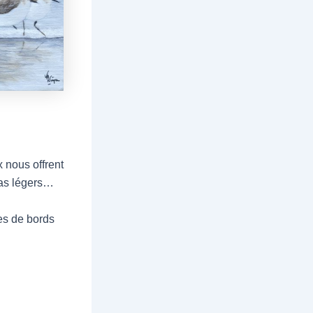
 nous offrent
pas légers…
ges de bords