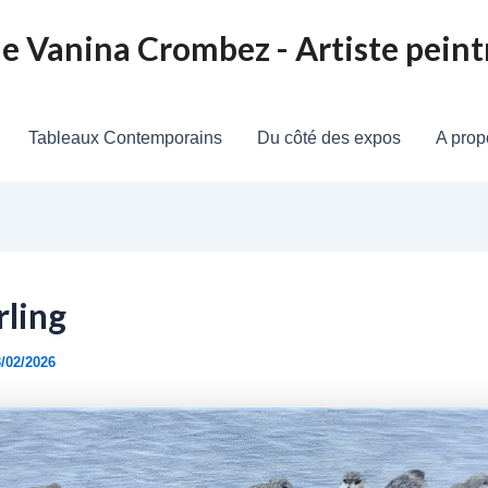
de Vanina Crombez - Artiste pein
Tableaux Contemporains
Du côté des expos
A prop
rling
/02/2026