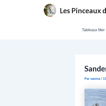
Aller
Navigation
Les Pinceaux 
au
des
contenu
articles
Tableaux Mer
Sande
Par
vanina
/
13