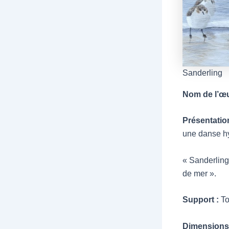
Sanderling
Nom de l’œ
Présentatio
une danse hy
« Sanderling 
de mer ».
Support :
To
Dimensions