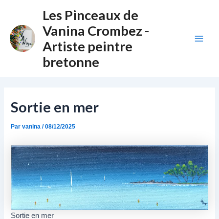
Aller
Navigation
Main
Les Pinceaux de
au
des
Vanina Crombez -
Men
contenu
articles
Artiste peintre
bretonne
Sortie en mer
Par
vanina
/
08/12/2025
Sortie en mer